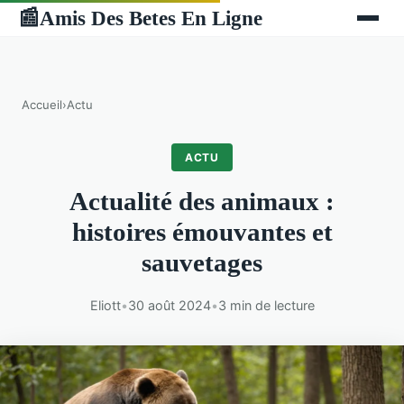
Amis Des Betes En Ligne
📰
Accueil
›
Actu
ACTU
Actualité des animaux :
histoires émouvantes et
sauvetages
Eliott
•
30 août 2024
•
3 min de lecture